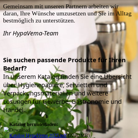
Gemeinsam mit unseren Partnern arbeiten wir
daran, Ihre Wünsche umzusetzen und Sie im Alltag
bestmöglich zu unterstützen.
Ihr HypaVema-Team
Sie suchen passende Produkte für Ihren
Bedarf?
In unserem Katalog finden Sie eine Übersicht
über Hygienepapiere, Servietten und
Verpackungsmaterialien und weitere
Lösungen für Gewerbe, Gastronomie und
Handel.
Katalog herunterladen:
Download
Katalog HypaVema 2025.pdf
(22.82MB)