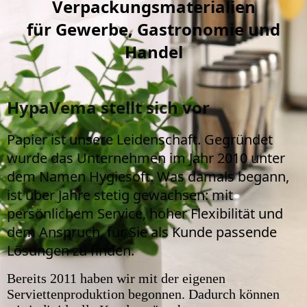
Verpackungsmaterialien
für Gewerbe, Gastronomie und
Handel
HypaVema stellt sich vor
Papier ist unsere Leidenschaft. Gegründet
wurde das Unternehmen im Jahr 2010 unter
dem Namen Hygiesoft. Was damals begann,
ist über Jahre stetig gewachsen: mit
persönlichem Service, hoher Flexibilität und
dem Anspruch, für Sie als Kunde passende
Lösungen zu finden.
Bereits 2011 haben wir mit der eigenen
Serviettenproduktion begonnen. Dadurch können